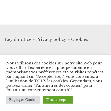
Legal notice
~
Privacy policy
~
Cookies
© Copyright Les Balcons du Panorama. All Right
Reserved.
Nous utilisons des cookies sur notre site Web pour
Designed by
Cybernet Int.
vous offrir l'expérience la plus pertinente en
mémorisant vos préférences et vos visites répétées.
En cliquant sur "Accepter tout", vous consentez à
l'utilisation de TOUS les cookies. Cependant, vous
pouvez visiter "Paramètres des cookies" pour
fournir un consentement contrôlé.
Réglages Cookie
Tout accepter